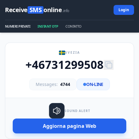
Receive
SMS
online
Login
.info
NUMERI PRIVATI
INSTANT OTP
CONTATTO
SVEZIA
+46731299508
Messages:
4744
ON-LINE
SOUND ALERT
Aggiorna pagina Web