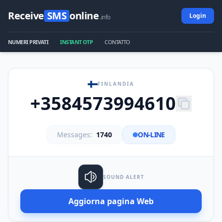
Receive
SMS
online
Login
.info
NUMERI PRIVATI
INSTANT OTP
CONTATTO
FINLANDIA
+3584573994610
Messages:
1740
ON-LINE
SOUND ALERT
Aggiorna pagina Web