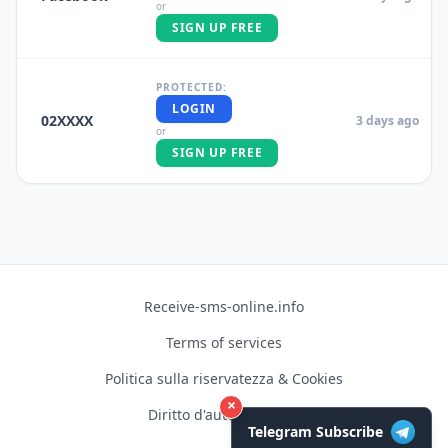
or
SIGN UP FREE
PROTECTED:
LOGIN
02XXXX
3 days ago
or
SIGN UP FREE
Receive-sms-online.info
Terms of services
Politica sulla riservatezza & Cookies
×
Diritto d'autore © 2026
Telegram Subscribe